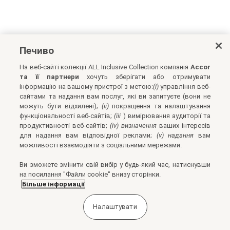
Печиво
На веб-сайті колекції ALL Inclusive Collection компанія
Accor
та її партнери
хочуть зберігати або отримувати
інформацію на вашому пристрої з метою:
(i)
управління веб-
сайтами та надання вам послуг, які ви запитуєте (вони не
можуть бути відхилені);
(ii)
покращення та налаштування
функціональності веб-сайтів;
(iii
) вимірювання аудиторії та
продуктивності веб-сайтів;
(iv) визначення
ваших інтересів
для надання вам відповідної реклами;
(v) надання
вам
можливості взаємодіяти з соціальними мережами.
Ви зможете змінити свій вибір у будь-який час, натиснувши
на посилання "Файли cookie" внизу сторінки.
Більше інформації
Налаштувати