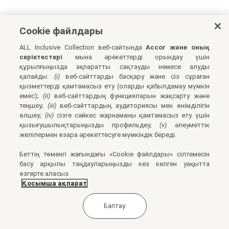
Cookie файлдары
ALL Inclusive Collection веб-сайтында
Accor және оның
серіктестері
мына әрекеттерді орындау үшін
құрылғыңызда ақпаратты сақтауды немесе алуды
қалайды:
(i)
веб-сайттарды басқару және сіз сұраған
қызметтерді қамтамасыз ету (оларды қабылдамау мүмкін
емес);
(ii)
веб-сайттардың функцияларын жақсарту және
теңшеу;
(iii)
веб-сайттардың аудиториясы мен өнімділігін
өлшеу;
(iv)
сізге сәйкес жарнаманы қамтамасыз ету үшін
қызығушылықтарыңызды профильдеу;
(v)
әлеуметтік
желілермен өзара әрекеттесуге мүмкіндік береді.
Беттің төменгі жағындағы «Cookie файлдары» сілтемесін
басу арқылы таңдауларыңызды кез келген уақытта
өзгерте аласыз.
Қосымша ақпарат
Баптау